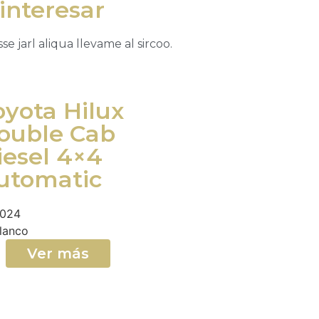
interesar
e jarl aliqua llevame al sircoo.
oyota Hilux
ouble Cab
iesel 4×4
utomatic
024
lanco
Ver más