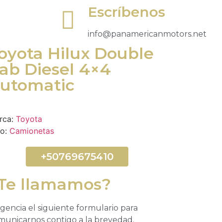
Escríbenos
info@panamericanmotors.net
oyota Hilux Double
ab Diesel 4×4
utomatic
rca:
Toyota
po:
Camionetas
+50769675410
Te llamamos?
igencia el siguiente formulario para
municarnos contigo a la brevedad.