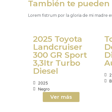
También te pueden 
Lorem fistrum por la gloria de mi madre ess
2025 Toyota
T
Landcruiser
D
300 GR Sport
D
3,3ltr Turbo
A
Diesel
2
B
2025
Negro
Ver más