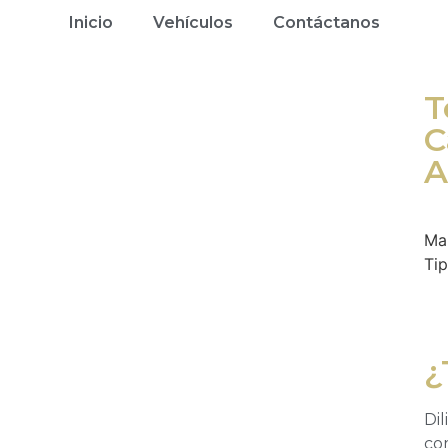
Inicio
Vehículos
Contáctanos
T
C
A
Ma
Ti
¿
Dil
co