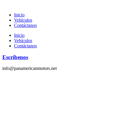
Saltar
al
Inicio
contenido
Vehículos
Contáctanos
Inicio
Vehículos
Contáctanos
Escríbenos
info@panamericanmotors.net